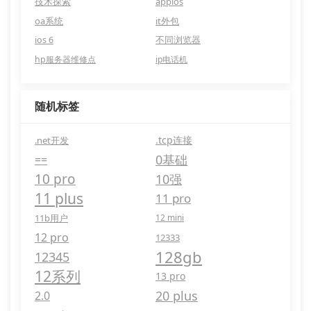
技术探索
appios
oa系统
it外包
ios 6
不同浏览器
hp服务器维修点
ip电话机
随机标签
.tcp连接
.net开发
0基础
==
10 pro
10强
11 plus
11 pro
11b用户
12 mini
12 pro
12333
128gb
12345
12系列
13 pro
20 plus
2.0