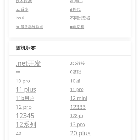
技术探索
appios
oa系统
it外包
ios 6
不同浏览器
hp服务器维修点
ip电话机
随机标签
.net开发
.tcp连接
0基础
==
10 pro
10强
11 plus
11 pro
11b用户
12 mini
12 pro
12333
12345
128gb
12系列
13 pro
20 plus
2.0