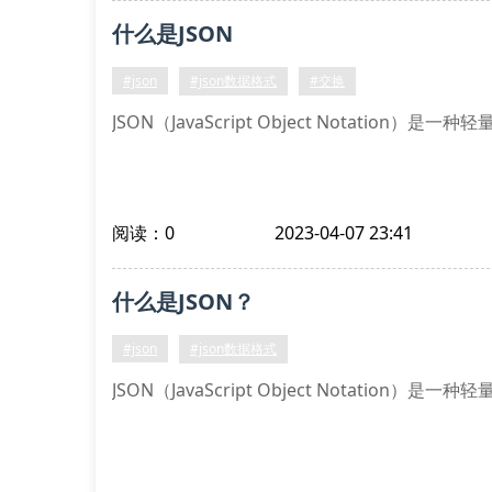
什么是JSON
#json
#json数据格式
#交换
JSON（JavaScript Object Notatio
阅读：0
2023-04-07 23:41
什么是JSON？
#json
#json数据格式
JSON（JavaScript Object Notatio