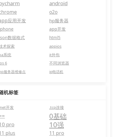
pycharm
android
chrome
o2o
app应用开发
hp服务器
iphone
app开发
json数据格式
html5
技术探索
appios
oa系统
it外包
ios 6
不同浏览器
hp服务器维修点
ip电话机
随机标签
.net开发
.tcp连接
0基础
==
10强
10 pro
11 plus
11 pro