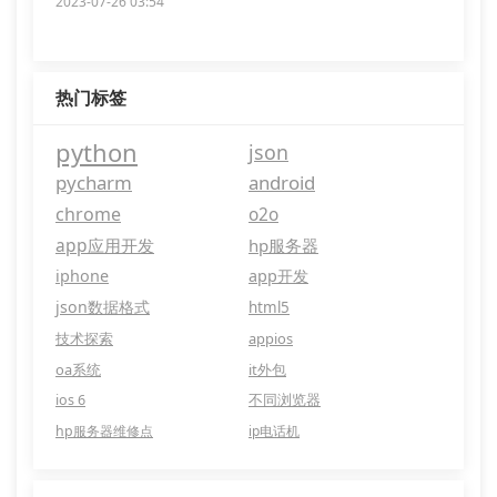
2023-07-26 03:54
热门标签
python
json
pycharm
android
chrome
o2o
app应用开发
hp服务器
iphone
app开发
json数据格式
html5
技术探索
appios
oa系统
it外包
ios 6
不同浏览器
hp服务器维修点
ip电话机