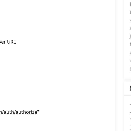
r URL
om/auth/authorize"