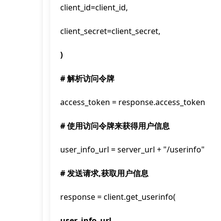
client_id=client_id,
client_secret=client_secret,
)
# 解析访问令牌
access_token = response.access_token
# 使用访问令牌来获得用户信息
user_info_url = server_url + "/userinfo"
# 发送请求,获取用户信息
response = client.get_userinfo(
user_info_url,