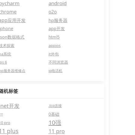
pycharm
android
chrome
o2o
app应用开发
hp服务器
iphone
app开发
json数据格式
html5
技术探索
appios
oa系统
it外包
ios 6
不同浏览器
hp服务器维修点
ip电话机
随机标签
.net开发
.tcp连接
0基础
==
10强
10 pro
11 plus
11 pro