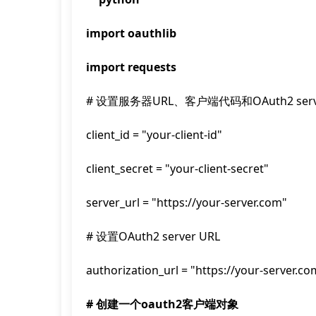
import oauthlib
import requests
# 设置服务器URL、客户端代码和OAuth2 serve
client_id = "your-client-id"
client_secret = "your-client-secret"
server_url = "https://your-server.com"
# 设置OAuth2 server URL
authorization_url = "https://your-server.c
# 创建一个oauth2客户端对象