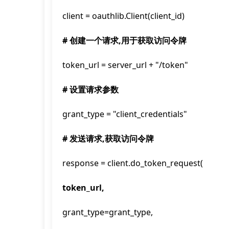
client = oauthlib.Client(client_id)
# 创建一个请求,用于获取访问令牌
token_url = server_url + "/token"
# 设置请求参数
grant_type = "client_credentials"
# 发送请求,获取访问令牌
response = client.do_token_request(
token_url,
grant_type=grant_type,