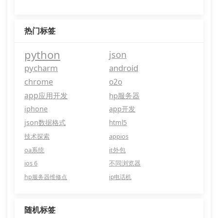
热门标签
python
json
pycharm
android
chrome
o2o
app应用开发
hp服务器
iphone
app开发
json数据格式
html5
技术探索
appios
oa系统
it外包
ios 6
不同浏览器
hp服务器维修点
ip电话机
随机标签