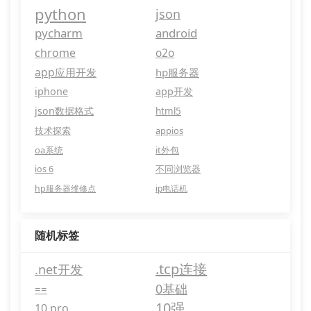
python
json
pycharm
android
chrome
o2o
app应用开发
hp服务器
iphone
app开发
json数据格式
html5
技术探索
appios
oa系统
it外包
ios 6
不同浏览器
hp服务器维修点
ip电话机
随机标签
.tcp连接
.net开发
0基础
==
10强
10 pro