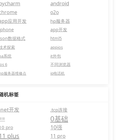
pycharm
android
chrome
o2o
app应用开发
hp服务器
iphone
app开发
json数据格式
html5
技术探索
appios
oa系统
it外包
ios 6
不同浏览器
hp服务器维修点
ip电话机
随机标签
.net开发
.tcp连接
0基础
==
10强
10 pro
11 plus
11 pro