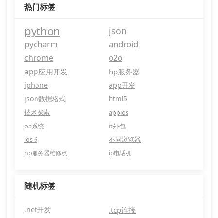
热门标签
python
json
pycharm
android
chrome
o2o
app应用开发
hp服务器
iphone
app开发
json数据格式
html5
技术探索
appios
oa系统
it外包
ios 6
不同浏览器
hp服务器维修点
ip电话机
随机标签
.net开发
.tcp连接