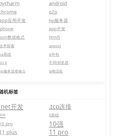
pycharm
android
chrome
o2o
app应用开发
hp服务器
iphone
app开发
json数据格式
html5
技术探索
appios
oa系统
it外包
ios 6
不同浏览器
hp服务器维修点
ip电话机
随机标签
.net开发
.tcp连接
==
0基础
10强
10 pro
11 pro
11 plus