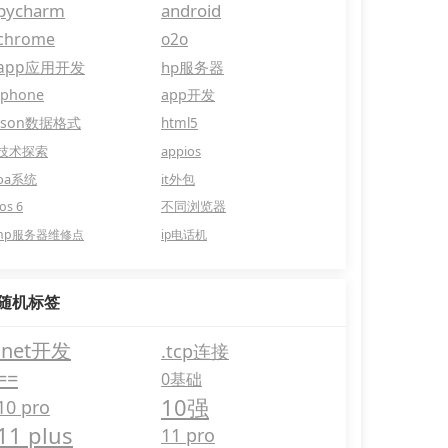
pycharm
android
chrome
o2o
app应用开发
hp服务器
iphone
app开发
json数据格式
html5
技术探索
appios
oa系统
it外包
ios 6
不同浏览器
hp服务器维修点
ip电话机
随机标签
.net开发
.tcp连接
==
0基础
10强
10 pro
11 plus
11 pro