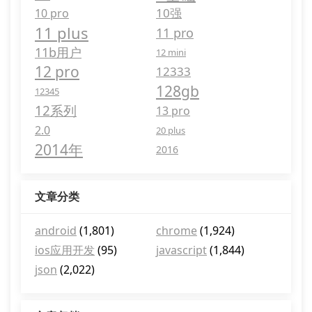
10强
10 pro
11 plus
11 pro
11b用户
12 mini
12 pro
12333
128gb
12345
12系列
13 pro
2.0
20 plus
2014年
2016
文章分类
android
(1,801)
chrome
(1,924)
ios应用开发
(95)
javascript
(1,844)
json
(2,022)