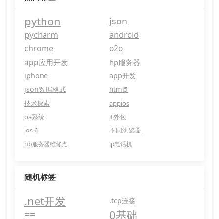
python
json
pycharm
android
chrome
o2o
app应用开发
hp服务器
iphone
app开发
json数据格式
html5
技术探索
appios
oa系统
it外包
ios 6
不同浏览器
hp服务器维修点
ip电话机
随机标签
.net开发
.tcp连接
0基础
==