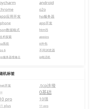
pycharm
android
chrome
o2o
app应用开发
hp服务器
iphone
app开发
json数据格式
html5
技术探索
appios
oa系统
it外包
ios 6
不同浏览器
hp服务器维修点
ip电话机
随机标签
.tcp连接
.net开发
0基础
==
10 pro
10强
11 plus
11 pro