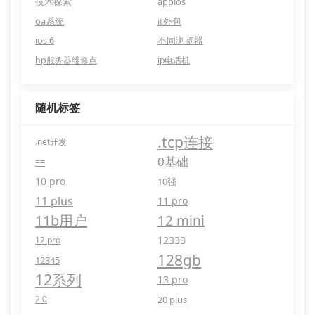
技术探索
appios
oa系统
it外包
ios 6
不同浏览器
hp服务器维修点
ip电话机
随机标签
.tcp连接
.net开发
0基础
==
10 pro
10强
11 plus
11 pro
11b用户
12 mini
12333
12 pro
128gb
12345
12系列
13 pro
2.0
20 plus