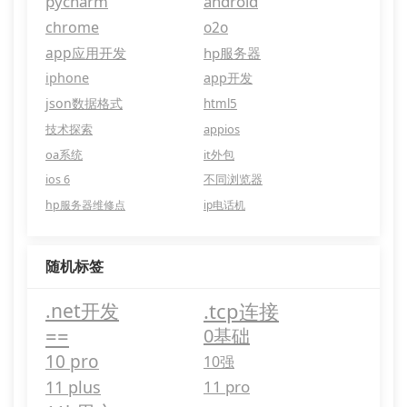
pycharm
android
chrome
o2o
app应用开发
hp服务器
iphone
app开发
json数据格式
html5
技术探索
appios
oa系统
it外包
ios 6
不同浏览器
hp服务器维修点
ip电话机
随机标签
.tcp连接
.net开发
==
0基础
10 pro
10强
11 plus
11 pro