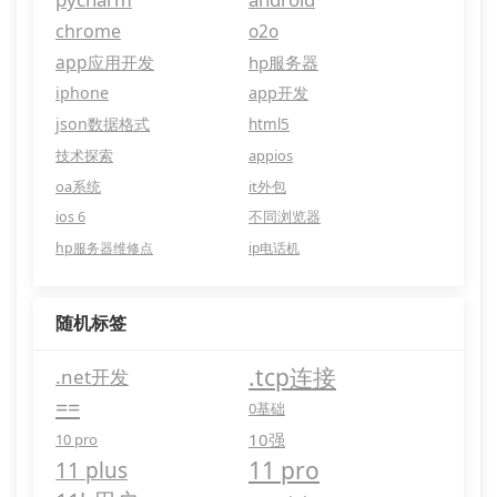
chrome
o2o
app应用开发
hp服务器
iphone
app开发
json数据格式
html5
技术探索
appios
oa系统
it外包
ios 6
不同浏览器
hp服务器维修点
ip电话机
随机标签
.tcp连接
.net开发
==
0基础
10强
10 pro
11 pro
11 plus