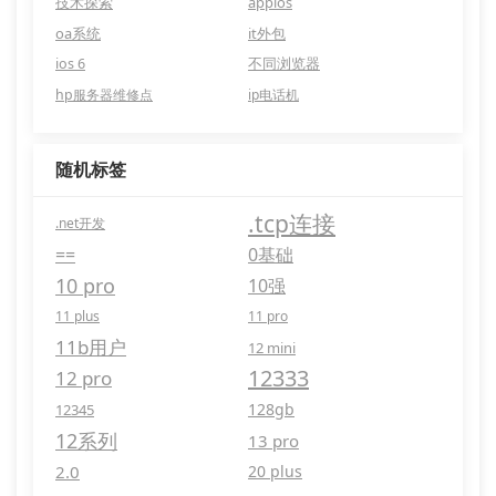
技术探索
appios
oa系统
it外包
ios 6
不同浏览器
hp服务器维修点
ip电话机
随机标签
.tcp连接
.net开发
==
0基础
10 pro
10强
11 plus
11 pro
11b用户
12 mini
12333
12 pro
128gb
12345
12系列
13 pro
2.0
20 plus