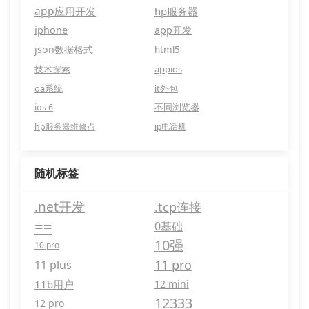
app应用开发
hp服务器
iphone
app开发
json数据格式
html5
技术探索
appios
oa系统
it外包
ios 6
不同浏览器
hp服务器维修点
ip电话机
随机标签
.net开发
.tcp连接
==
0基础
10强
10 pro
11 pro
11 plus
11b用户
12 mini
12333
12 pro