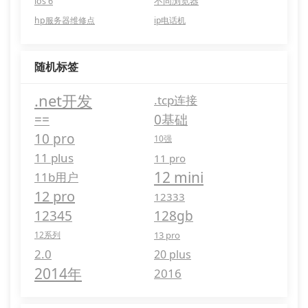
ios 6
不同浏览器
hp服务器维修点
ip电话机
随机标签
.net开发
.tcp连接
==
0基础
10 pro
10强
11 plus
11 pro
12 mini
11b用户
12 pro
12333
12345
128gb
12系列
13 pro
2.0
20 plus
2014年
2016