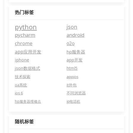
热门标签
python
json
pycharm
android
chrome
o2o
app应用开发
hp服务器
iphone
app开发
json数据格式
html5
技术探索
appios
oa系统
it外包
ios 6
不同浏览器
hp服务器维修点
ip电话机
随机标签