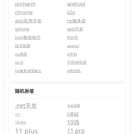
pycharm
android
chrome
o2o
app应用开发
hp服务器
iphone
app开发
json数据格式
html5
技术探索
appios
oa系统
it外包
ios 6
不同浏览器
hp服务器维修点
ip电话机
随机标签
.net开发
.tcp连接
==
0基础
10强
10 pro
11 plus
11 pro