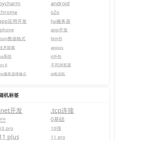
pycharm
android
chrome
o2o
app应用开发
hp服务器
iphone
app开发
json数据格式
html5
技术探索
appios
oa系统
it外包
ios 6
不同浏览器
hp服务器维修点
ip电话机
随机标签
.net开发
.tcp连接
==
0基础
10 pro
10强
11 plus
11 pro