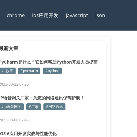
chrome
ios应用开发
javascript
json
最新文章
PyCharm是什么？它如何帮助Python开发人员提高
工作效率？
#it效率
#pycharm
#python
2023-03-22 07:20
IP语音网关厂家：为您的网络通讯保驾护航！
#ip语音网关
#厂家
#网络通讯
2023-08-08 07:46
iOS 6应用开发实战与性能优化