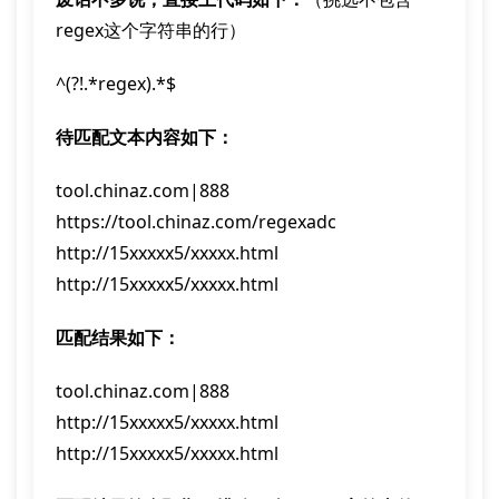
regex这个字符串的行）
^(?!.*regex).*$
待匹配文本内容如下：
tool.chinaz.com|888

https://tool.chinaz.com/regexadc

http://15xxxxx5/xxxxx.html

http://15xxxxx5/xxxxx.html
匹配结果如下：
tool.chinaz.com|888

http://15xxxxx5/xxxxx.html

http://15xxxxx5/xxxxx.html