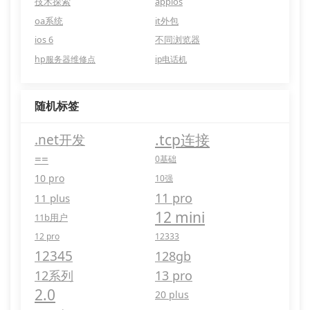
技术探索
appios
oa系统
it外包
ios 6
不同浏览器
hp服务器维修点
ip电话机
随机标签
.tcp连接
.net开发
==
0基础
10 pro
10强
11 pro
11 plus
12 mini
11b用户
12 pro
12333
12345
128gb
12系列
13 pro
2.0
20 plus