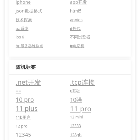
iphone
app开发
json数据格式
html5
技术探索
appios
oa系统
it外包
ios 6
不同浏览器
hp服务器维修点
ip电话机
随机标签
.net开发
.tcp连接
==
0基础
10 pro
10强
11 pro
11 plus
11b用户
12 mini
12 pro
12333
12345
128gb