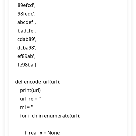
 '89efcd',

 '98fedc',

 'abcdef',

 'badcfe',

 'cdab89',

 'dcba98',

 'ef89ab',

 'fe98ba']

def encode_url(url):

    print(url)

    url_re = ''

    mi = ''

    for i, ch in enumerate(url):

        f_real_x = None
