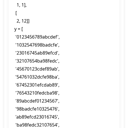
  1, 1],

 [

  2, 12]]

y = [

 '0123456789abcdef',

 '1032547698badcfe',

 '23016745ab89efcd',

 '32107654ba98fedc',

 '45670123cdef89ab',

 '54761032dcfe98ba',

 '67452301efcdab89',

 '76543210fedcba98',

 '89abcdef01234567',

 '98badcfe10325476',

 'ab89efcd23016745',

 'ba98fedc32107654',
