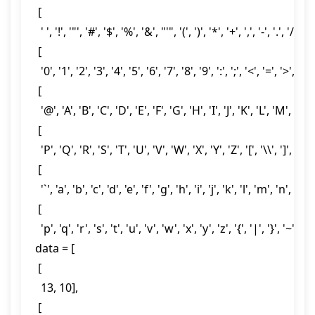
 [

  ' ', '!', '"', '#', '$', '%', '&', "'", '(', ')', '*', '+', ',', '-', '.', '/'],

 [

  '0', '1', '2', '3', '4', '5', '6', '7', '8', '9', ':', ';', '<', '=', '>', '?'],

 [

  '@', 'A', 'B', 'C', 'D', 'E', 'F', 'G', 'H', 'I', 'J', 'K', 'L', 'M', 'N', 
 [

  'P', 'Q', 'R', 'S', 'T', 'U', 'V', 'W', 'X', 'Y', 'Z', '[', '\\', ']', '^', '
 [

  '`', 'a', 'b', 'c', 'd', 'e', 'f', 'g', 'h', 'i', 'j', 'k', 'l', 'm', 'n', 'o'],

 [

  'p', 'q', 'r', 's', 't', 'u', 'v', 'w', 'x', 'y', 'z', '{', '|', '}', '~', ' ']]
data = [

 [

  13, 10],

 [
