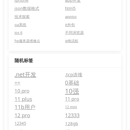
iphone
app开发
json数据格式
html5
技术探索
appios
oa系统
it外包
ios 6
不同浏览器
hp服务器维修点
ip电话机
随机标签
.net开发
.tcp连接
0基础
==
10强
10 pro
11 plus
11 pro
11b用户
12 mini
12 pro
12333
12345
128gb