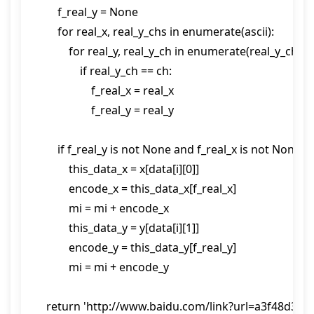
        f_real_y = None

        for real_x, real_y_chs in enumerate(ascii):

            for real_y, real_y_ch in enumerate(real_y_chs):

                if real_y_ch == ch:

                    f_real_x = real_x

                    f_real_y = real_y

        if f_real_y is not None and f_real_x is not None:

            this_data_x = x[data[i][0]]

            encode_x = this_data_x[f_real_x]

            mi = mi + encode_x

            this_data_y = y[data[i][1]]

            encode_y = this_data_y[f_real_y]

            mi = mi + encode_y

    return 'http://www.baidu.com/link?url=a3f48d30