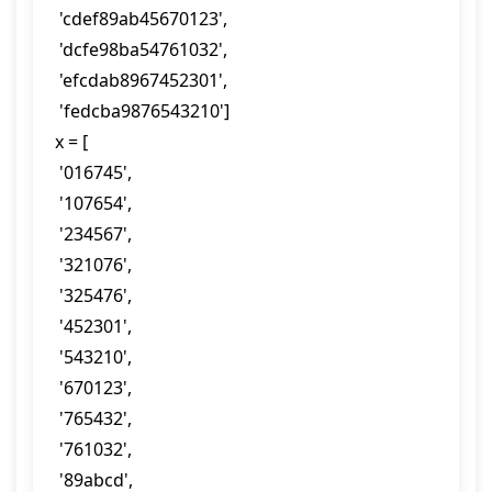
 'cdef89ab45670123',

 'dcfe98ba54761032',

 'efcdab8967452301',

 'fedcba9876543210']

x = [

 '016745',

 '107654',

 '234567',

 '321076',

 '325476',

 '452301',

 '543210',

 '670123',

 '765432',

 '761032',

 '89abcd',
