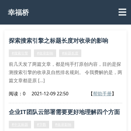
☰
幸福桥
探索搜索引擎之标题长度对收录的影响
#搜索引擎
#收录影响
#标题长度
前几天发了两篇文章，都是纯手打原创内容，目的是探
测搜索引擎的收录及自然排名规则。 令我费解的是，两
篇文章都是原 […]
阅读：0
2021-12-09 22:50
【
帮助手册
】
企业IT团队云部署需要更好地理解四个方面
从网络到云端的细微洞察可以产生重大影响
#中文标题
#字数
#收录影响