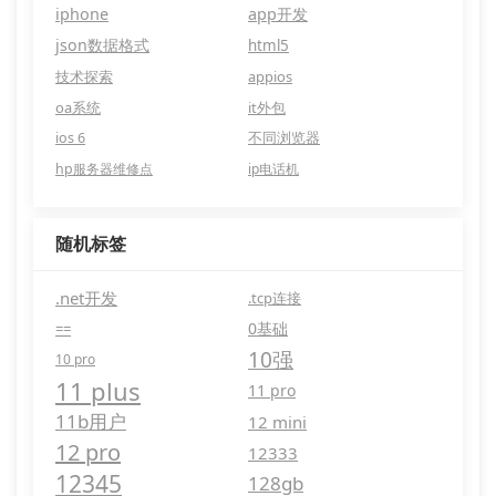
iphone
app开发
json数据格式
html5
技术探索
appios
oa系统
it外包
ios 6
不同浏览器
hp服务器维修点
ip电话机
随机标签
.net开发
.tcp连接
0基础
==
10强
10 pro
11 plus
11 pro
11b用户
12 mini
12 pro
12333
12345
128gb