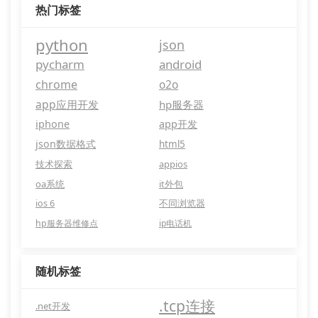
热门标签
python
json
pycharm
android
chrome
o2o
app应用开发
hp服务器
iphone
app开发
json数据格式
html5
技术探索
appios
oa系统
it外包
ios 6
不同浏览器
hp服务器维修点
ip电话机
随机标签
.tcp连接
.net开发