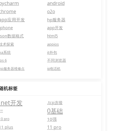
pycharm
android
chrome
o2o
app应用开发
hp服务器
iphone
app开发
json数据格式
html5
技术探索
appios
oa系统
it外包
ios 6
不同浏览器
hp服务器维修点
ip电话机
随机标签
.net开发
.tcp连接
0基础
==
10强
10 pro
11 pro
11 plus