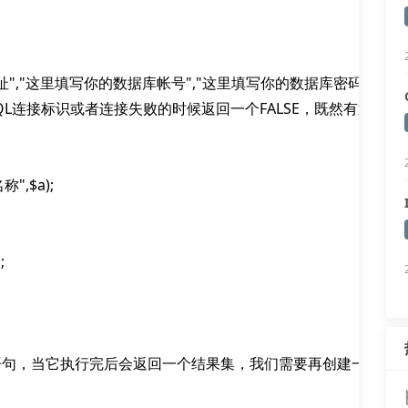
据库地址","这里填写你的数据库帐号","这里填写你的数据库密码");

SQL连接标识或者连接失败的时候返回一个FALSE，既然有返回
",$a);



条SQL语句，当它执行完后会返回一个结果集，我们需要再创建一个变量