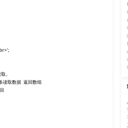
>';

读取。
