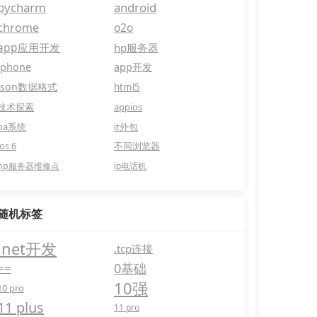
pycharm
android
chrome
o2o
app应用开发
hp服务器
iphone
app开发
json数据格式
html5
技术探索
appios
oa系统
it外包
ios 6
不同浏览器
hp服务器维修点
ip电话机
随机标签
.net开发
.tcp连接
==
0基础
10强
10 pro
11 plus
11 pro