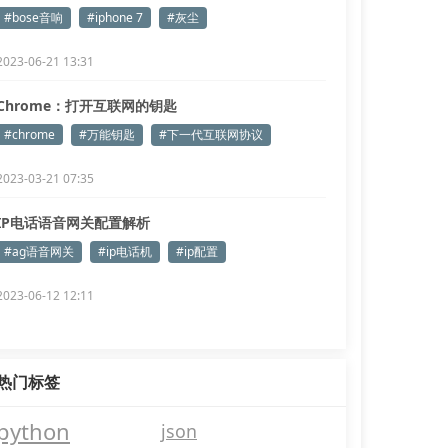
#bose音响
#iphone 7
#灰尘
2023-06-21 13:31
Chrome：打开互联网的钥匙
值，我们就需要创建一个变量去接收它

#chrome
#万能钥匙
#下一代互联网协议
2023-03-21 07:35
IP电话语音网关配置解析
#ag语音网关
#ip电话机
#ip配置
2023-06-12 12:11
热门标签
去接收它

python
json